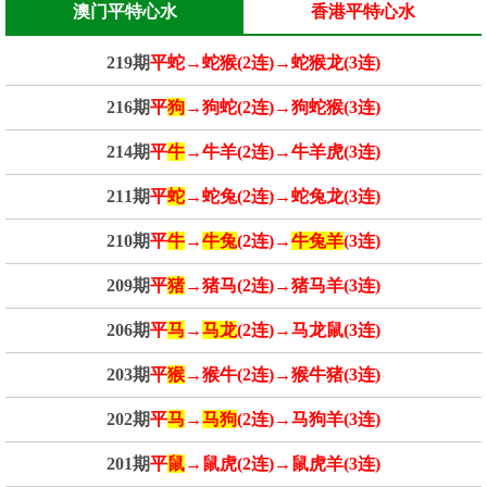
澳门平特心水
香港平特心水
219期
平蛇→蛇猴(2连)→蛇猴龙(3连)
216期
平
狗
→狗蛇(2连)→狗蛇猴(3连)
214期
平
牛
→牛羊(2连)→牛羊虎(3连)
211期
平
蛇
→蛇兔(2连)→蛇兔龙(3连)
210期
平
牛
→
牛兔
(2连)→
牛兔羊
(3连)
209期
平
猪
→猪马(2连)→猪马羊(3连)
206期
平
马
→
马龙
(2连)→马龙鼠(3连)
203期
平
猴
→猴牛(2连)→猴牛猪(3连)
202期
平
马
→
马狗
(2连)→马狗羊(3连)
201期
平
鼠
→鼠虎(2连)→鼠虎羊(3连)