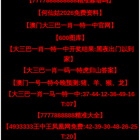
【7777888888888精准靠谱吗】
【何仙姑2026免费资料】
【澳门大三巴一肖一特一中官网】
【600图库】
【大三巴一肖一特一中开奖结果:黑夜出门以到
家】
【大三巴一肖一码一特虎归山答案】
【澳门一号一特今晚预测:猪、羊、猴、龙】
【大三巴一肖一马一特一中:37-44-12-36-49-16
T:07】
【7777888888精准大全】
【4933333王中王凤凰网免费:42-39-30-48-26-25
T:20】