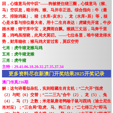
回，心猿意马何中叹”——狗被梗住绕三圈，心猿意马（猴、
马）空叹息，暗示狗、猴、马并非正选。综合指向：牛（最
大、排除鸡鼠）、猪（水库=亥水）、龙（水库=辰）等，核
心是水畜与排位最大者。用十二生肖表达：虎啸先开道，牛步
踏水潮；猪守库中宝，龙腾雨自飘。猴跳三丈远，马奔千里
遥，鸡鸣虽报晓，此局犬莫叨。——七位各显，唯牛猪龙得水
势，财库稳收；猴马鸡犬皆过客，莫叹空劳
七肖：虎牛猪龙猴马鸡
五肖：虎牛猪龙猴
三肖：虎牛猪
主特：29.41.06.18.20.32.27.35.37.34
更多资料尽在新澳门开奖结果2025开奖记录
澳门传真216期
解：这句诗看似杂乱，实则暗藏生肖玄机：“二六开”指虎
（2）与蛇（6）交替；“二二三九”合牛（2）、龙（5）、兔
（4）、马（7）之数；米老鼠唐老鸭喻子鼠与酉鸡（迪士尼生
肖对应）；“三合局”取虎、马、狗三合；“二七得三六”即马