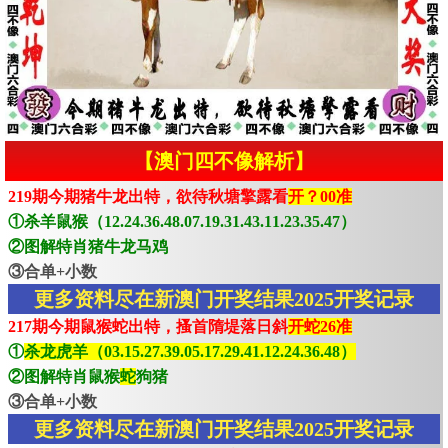
【澳门四不像解析】
219期今期猪牛龙出特，欲待秋塘擎露看
开？00准
①杀羊鼠猴（12.24.36.48.07.19.31.43.11.23.35.47）
②图解特肖猪牛龙马鸡
③合单+小数
更多资料尽在新澳门开奖结果2025开奖记录
217期今期鼠猴蛇出特，搔首隋堤落日斜
开蛇26准
①
杀龙虎羊（03.15.27.39.05.17.29.41.12.24.36.48）
②图解特肖鼠猴
蛇
狗猪
③合单+小数
更多资料尽在新澳门开奖结果2025开奖记录