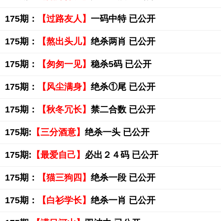
175期：
【过路友人】
一码中特 已公开
175期：
【熬出头儿】
绝杀两肖 已公开
175期：
【匆匆一见】
稳杀5码 已公开
175期：
【风尘满身】
绝杀①尾 已公开
175期：
【秋冬冗长】
禁二合数 已公开
175期:
【三分酒意】
绝杀一头 已公开
175期:
【最爱自己】
必出２４码 已公开
175期：
【猫三狗四】
绝杀一段 已公开
175期：
【白衫学长】
绝杀一肖 已公开