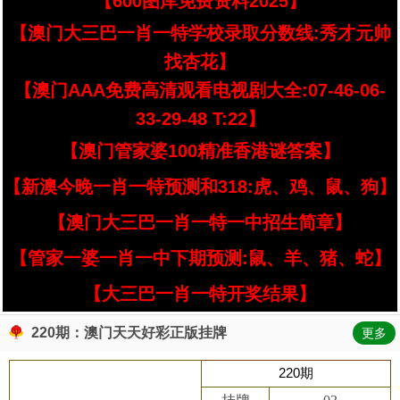
【600图库免费资料2025】
【澳门大三巴一肖一特学校录取分数线:秀才元帅
找杏花】
【澳门AAA免费高清观看电视剧大全:07-46-06-
33-29-48 T:22】
【澳门管家婆100精准香港谜答案】
【新澳今晚一肖一特预测和318:虎、鸡、鼠、狗】
【澳门大三巴一肖一特一中招生简章】
【管家一婆一肖一中下期预测:鼠、羊、猪、蛇】
【大三巴一肖一特开奖结果】
220期：澳门天天好彩正版挂牌
更多
220期