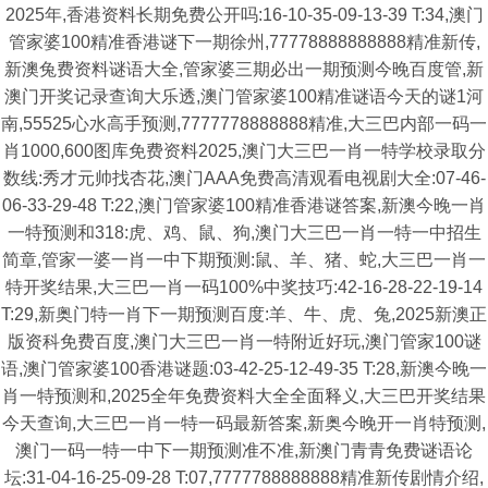
2025年,香港资料长期免费公开吗:16-10-35-09-13-39 T:34,澳门
管家婆100精准香港谜下一期徐州,77778888888888精准新传,
新澳兔费资料谜语大全,管家婆三期必出一期预测今晚百度管,新
澳门开奖记录查询大乐透,澳门管家婆100精准谜语今天的谜1河
南,55525心水高手预测,7777778888888精准,大三巴内部一码一
肖1000,600图库免费资料2025,澳门大三巴一肖一特学校录取分
数线:秀才元帅找杏花,澳门AAA免费高清观看电视剧大全:07-46-
06-33-29-48 T:22,澳门管家婆100精准香港谜答案,新澳今晚一肖
一特预测和318:虎、鸡、鼠、狗,澳门大三巴一肖一特一中招生
简章,管家一婆一肖一中下期预测:鼠、羊、猪、蛇,大三巴一肖一
特开奖结果,大三巴一肖一码100%中奖技巧:42-16-28-22-19-14
T:29,新奥门特一肖下一期预测百度:羊、牛、虎、兔,2025新澳正
版资科免费百度,澳门大三巴一肖一特附近好玩,澳门管家100谜
语,澳门管家婆100香港谜题:03-42-25-12-49-35 T:28,新澳今晚一
肖一特预测和,2025全年免费资料大全全面释义,大三巴开奖结果
今天查询,大三巴一肖一特一码最新答案,新奥今晚开一肖特预测,
澳门一码一特一中下一期预测准不准,新澳门青青免费谜语论
坛:31-04-16-25-09-28 T:07,7777788888888精准新传剧情介绍,