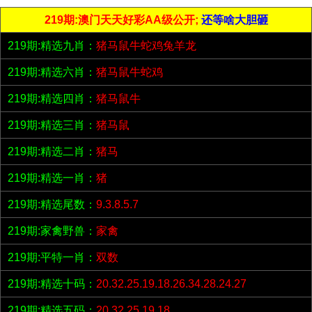
219期:澳门天天好彩AA级公开;
还等啥大胆砸
219期:精选九肖：
猪马鼠牛蛇鸡兔羊龙
219期:精选六肖：
猪马鼠牛蛇鸡
219期:精选四肖：
猪马鼠牛
219期:精选三肖：
猪马鼠
219期:精选二肖：
猪马
219期:精选一肖：
猪
219期:精选尾数：
9.3.8.5.7
219期:家禽野兽：
家禽
219期:平特一肖：
双数
219期:精选十码：
20.32.25.19.18.26.34.28.24.27
219期:精选五码：
20.32.25.19.18