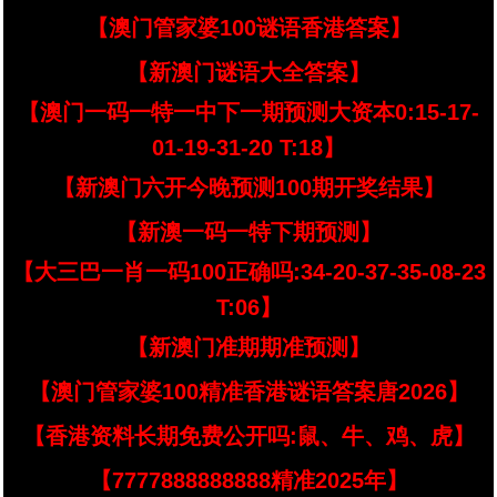
【澳门管家婆100谜语香港答案】
【新澳门谜语大全答案】
【澳门一码一特一中下一期预测大资本0:15-17-
01-19-31-20 T:18】
【新澳门六开今晚预测100期开奖结果】
【新澳一码一特下期预测】
【大三巴一肖一码100正确吗:34-20-37-35-08-23
T:06】
【新澳门准期期准预测】
【澳门管家婆100精准香港谜语答案唐2026】
【香港资料长期免费公开吗:鼠、牛、鸡、虎】
【7777888888888精准2025年】