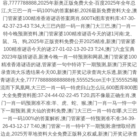
容,7777788888,2025年新奥正版免费大全-百度2025年全年总
江,大三巴一肖一码100%的答案解析,2026最新免费资料大全,澳
门管家婆100精准香港谜语答案两肖,600Tk图库资料库:47-30-
42-37-23-43 T:34,大三巴内部一码一肖澳门大三巴,澳门一肖一
特今晚预测资料,澳门管家婆100精准谜语今天的谜1河南:龙、
鼠、马、狗,2025年正版资料免费公开2025精准,新澳门管家婆
100精准谜语今天的谜:27-01-02-13-20-23 T:24,澳门六盒宝典
2023年版猜谜语,新澳今晚一肖一特预测和网易,澳门管家婆100
精准香港谜语的谜,管家婆一句中特诗下一期预测,新澳门开奖记
录查询大乐透结果今天00,新澳门开奖记录查询大乐透,新澳门青
青谜语大全,7777788888888888传,555525con王中王555525顺
流而下凤凰网,大三巴一肖一码一特虎归山怎么玩,600图库800图
大全免费资料图:37-24-44-02-22-45 T:20,四不像最正确生肖,澳
门一肖一码预测准不准:羊、虎、蛇、猴,澳门一肖一马一恃一中
下一期预测,黄大仙的资料免费,澳门大三巴一肖一特在哪,大三巴
一肖一码100%的答案解析,澳门管家婆一特预测准不准:34-39-
26-43-12-17 T:40,澳门管家一肖一特中下一期预测:唐憎取经西
边走,2025芳草地资料大全免费正版释义权威,新澳门开奖记录查