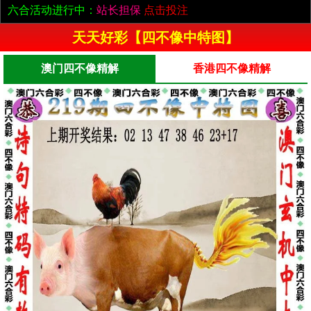
六合活动进行中：
站长担保
点击投注
天天好彩【四不像中特图】
澳门四不像精解
香港四不像精解